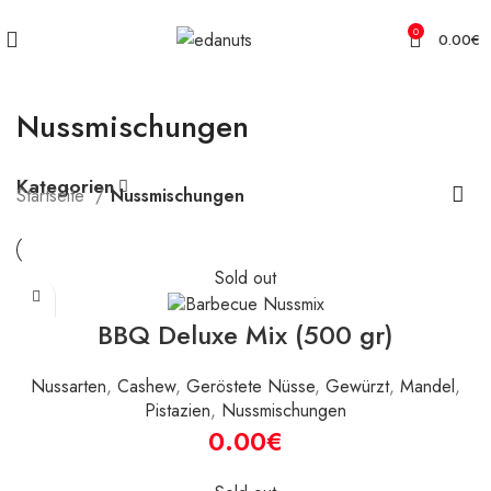
Kostenloser Versand für Ihre Bestellungen ab 50 €
0
0.00
€
Nussmischungen
Kategorien
Startseite
Nussmischungen
Sold out
BBQ Deluxe Mix (500 gr)
Nussarten
,
Cashew
,
Geröstete Nüsse
,
Gewürzt
,
Mandel
,
Pistazien
,
Nussmischungen
€