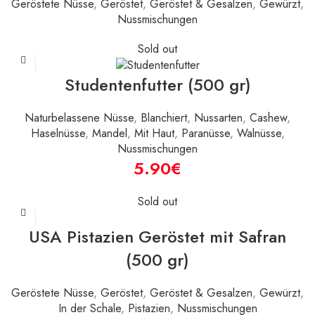
Geröstete Nüsse
,
Geröstet
,
Geröstet & Gesalzen
,
Gewürzt
,
Nussmischungen
Sold out
Studentenfutter (500 gr)
Naturbelassene Nüsse
,
Blanchiert
,
Nussarten
,
Cashew
,
Haselnüsse
,
Mandel
,
Mit Haut
,
Paranüsse
,
Walnüsse
,
Nussmischungen
€
Sold out
USA Pistazien Geröstet mit Safran
(500 gr)
Geröstete Nüsse
,
Geröstet
,
Geröstet & Gesalzen
,
Gewürzt
,
In der Schale
,
Pistazien
,
Nussmischungen