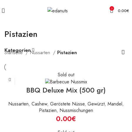
Kostenloser Versand für Ihre Bestellungen ab 50 €
0
0.00
€
Pistazien
Kategorien
Startseite
Nussarten
Pistazien
Sold out
BBQ Deluxe Mix (500 gr)
Nussarten
,
Cashew
,
Geröstete Nüsse
,
Gewürzt
,
Mandel
,
Pistazien
,
Nussmischungen
€