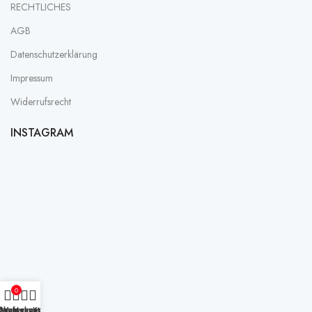
RECHTLICHES
AGB
Datenschutz­erklärung
Impressum
Widerrufsrecht
INSTAGRAM
0
nkaufswagen
Shop
Wunschzettel
Mein Konto