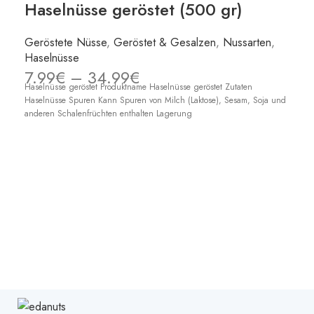
Haselnüsse geröstet (500 gr)
OUT
Geröstete Nüsse
,
Geröstet & Gesalzen
,
Nussarten
,
Haselnüsse
7.99
€
–
34.99
€
Haselnüsse geröstet Produktname Haselnüsse geröstet Zutaten
Haselnüsse Spuren Kann Spuren von Milch (Laktose), Sesam, Soja und
anderen Schalenfrüchten enthalten Lagerung