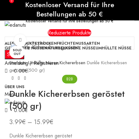
0
0
Kostenloser Versand für Ihre
Bestellungen ab 50 €
Kostenloser Versand für Ihre Bestellungen ab 50 €
Reduzierte Produkte
Click to enlarge
ALLE PRODUKTE
TROCKENFRÜCHTE
NUSSARTEN
GERÖSTETE NÜSSE
NATURBELASSENE NÜSSE
UMHÜLLTE NÜSSE
SOLD
Search
OUT
Startseite
Umhüllte Nüsse
Kichererbsen
Dunkle Kichererbsen
Anmeldung / Registrieren
geröstet (500 gr)
0.00
€
B2B
ÜBER UNS
Dunkle Kichererbsen geröstet
Menu
(500 gr)
0.00
€
3.99
€
–
15.99
€
Dunkle Kichererbsen geröstet